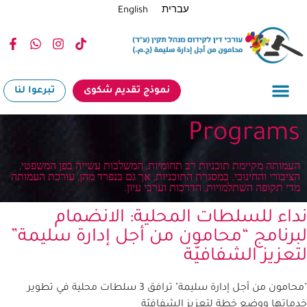
עברית
English
نموذج تقديم شكوى
تبرعوا لنا
Programs
העמותה מקיימת תוכניות רב תחומיות, המשלבות עשייה בפן המשפטי,
הציבורי והחינוכי. במסגרת התוכניות, אך גם בנפרד מהן, עורכת העמותה
מדי תקופה השתלמויות, הדרכות וערבי עיון.
داء للسلطات المحلية: الانضمام
برنامج “محامون من أجل إدارة سليمة”
تعزيز الشفافيّة
"محامون من أجل إدارة سليمة" ترافق 3 سلطات محلية في تطوير
ماتها ووضع خطة لتعزيز الشفافيّة