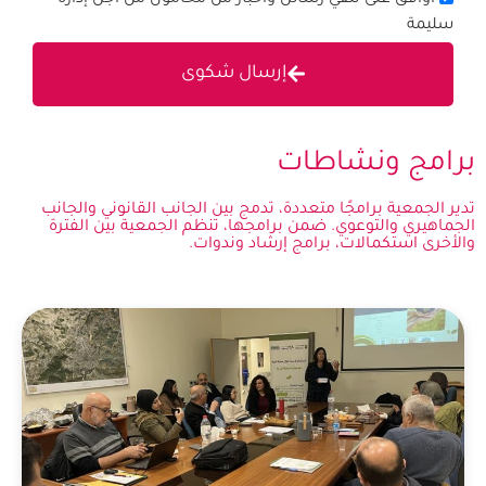
أوافق على تلقي رسائل وأخبار من محامون من أجل إدارة
سليمة
إرسال شكوى
برامج ونشاطات
تدير الجمعية برامجًا متعددة، تدمج بين الجانب القانوني والجانب
الجماهيري والتوعوي. ضمن برامجها، تنظم الجمعية بين الفترة
والأخرى استكمالات، برامج إرشاد وندوات.